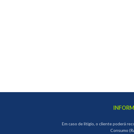
INFORM
Em caso de litígio, o cliente poderá re
Consumo (RA