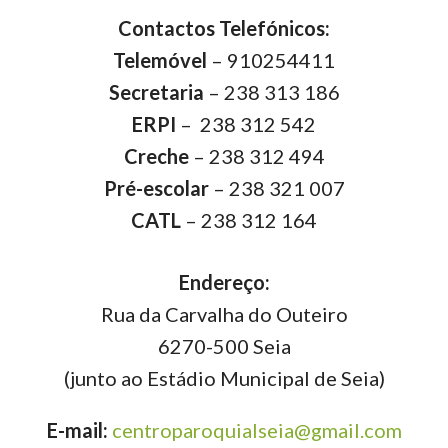
Contactos Telefónicos:
Telemóvel
– 910254411
Secretaria
– 238 313 186
ERPI
– 238 312 542
Creche
– 238 312 494
Pré-escolar
– 238 321 007
CATL
– 238 312 164
Endereço:
Rua da Carvalha do Outeiro
6270-500 Seia
(junto ao Estádio Municipal de Seia)
E-mail:
centroparoquialseia@gmail.com